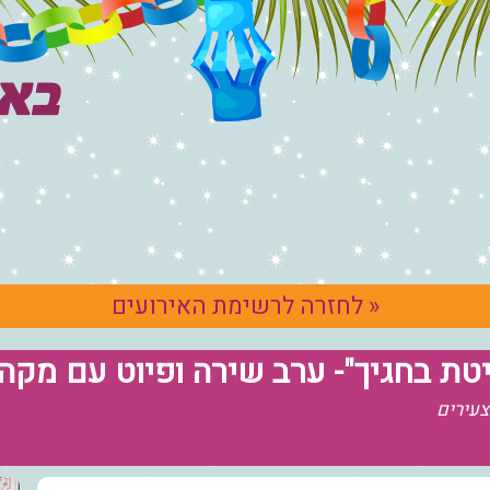
« לחזרה לרשימת האירועים
יטת בחגיך"- ערב שירה ופיוט עם מקה
צעירים